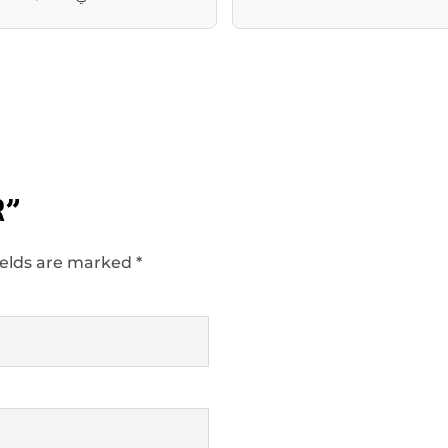
R”
ields are marked
*