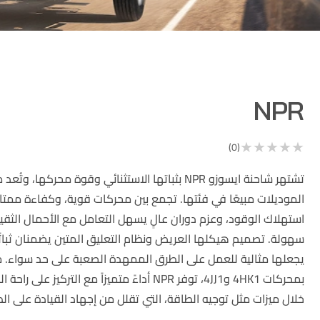
NPR
★
★
★
★
★
(0)
تشتهر شاحنة ايسوزو NPR بثباتها الاستثنائي وقوة محركها، وتُ
الموديلات مبيعًا في فئتها. تجمع بين محركات قوية، وكفاءة ممتا
استهلاك الوقود، وعزم دوران عالٍ يسهل التعامل مع الأحمال الثقي
سهولة. تصميم هيكلها العريض ونظام التعليق المتين يضمنان ثباتًا 
يجعلها مثالية للعمل على الطرق الممهدة الصعبة على حد سواء.
بمحركات 4HK1 و4JJ1، توفر NPR أداءً متميزاً مع التركيز على
خلال ميزات مثل توجيه الطاقة، التي تقلل من إجهاد القيادة على ال