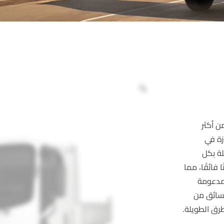
عد من أكثر
زة في
لة بكل
فائقًا، مما
 مدعومة
 راحة السائق من
طرق الطويلة.