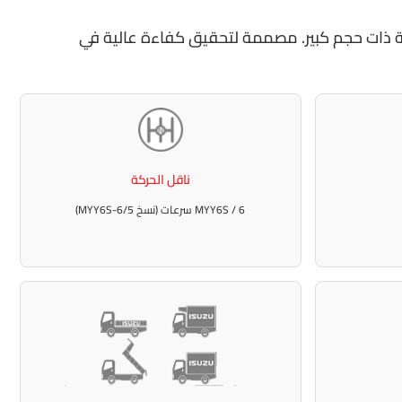
مع هياكل خلفية ذات حجم كبير. مصممة لتحقيق كفاءة عالية في
ناقل الحركة
MYY6S / 6 سرعات (نسخ MYY6S-6/5)