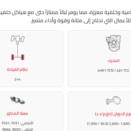
N بإطار عريض ومسارات أمامية وخلفية معززة، مما يوفر ثباتاً ممتازاً حتى 
المحرك
نظام القيادة
4HK1-TCN / 4JJ1-TCC
4×2
سعة المحاور
زم الدوران (كغ.م/د.د)
الأمامي: F031, F031
الخلفي: R066, R050