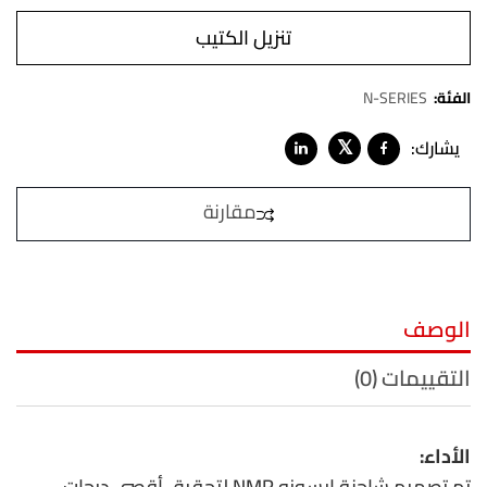
تنزيل الكتيب
الفئة:
N-SERIES
𝕏
يشارك:
مقارنة
الوصف
التقييمات (0)
الأداء:
تم تصميم شاحنة ايسوزو NMR لتحقيق أقصى درجات