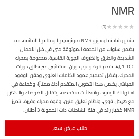
NMR
★
★
★
★
★
(0)
تشتهر شاحنة ايسوزو NMR بموثوقيتها ومتانتها الفائقة، مما
يضمن سنوات من الخدمة الموثوقة حتى في ظل الأحمال
الشديدة والطرق والظروف الجوية القاسية. مدعومة بمحرك
4JJ1-TCC، تقدم قوة وعزم دوران استثنائيين عبر نطاق دورات
المحرك، بفضل تصميم عمود الكامات العلوي وحقن الوقود
المباشر. يضمن هذا التكوين المتقدم أداءً ممتازًا، وكفاءة في
استهلاك الوقود، وانبعاثات منخفضة، وتقليل الضوضاء والاهتزاز.
مع هيكل قوي، ونظام تعليق متين، وقوة محرك وفيرة، تتميز
NMR كخيار رائد في فئة الشاحنات ذات الحمولة 3 أطنان.
طلب عرض سعر