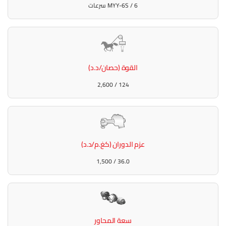
MYY-6S / 6 سرعات
القوة (حصان/د.د)
124 / 2,600
عزم الدوران (كغ.م/د.د)
36.0 / 1,500
سعة المحاور