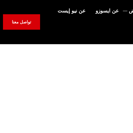
ض
عن ايسوزو
عن نيو إيست
تواصل معنا
الكبير