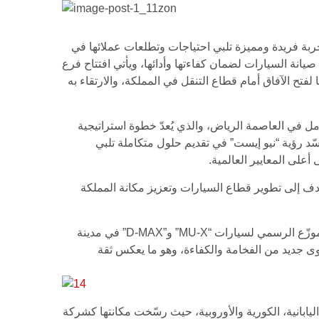
لأعلى المعايير العالمية، ويمتد على مساحة 5000 متر مربع، إلى تقديم تجربة فريدة ومميزة تلبي احتياجات وتطلعات عملائها في
انة السيارات لضمان كفاءتها وأدائها، ويأتي افتتاح فرع
ح الآفاق أمام قطاع التنقل في المملكة، والارتقاء به
مل في العاصمة الرياض، والذي يُعدّ خطوة استراتيجية
د رؤية “نيو إيست” في تقديم حلول متكاملة تلبي
أعلى المعايير العالمية.
وسع يأتي ضمن توجه الشركة للمساهمة الفاعلة في تحقيق مستهدفات “رؤية السعودية 2030″، التي تهدف إلى تطوير قطاع السيارات وتعزيز مكانة المملكة
وفي سياق متصل، أعلن أهلي عن توسّع “نيو إيست” في تمثيل منتجات “ايسوزو” داخل المملكة، كاشفاً عن أن الشركة أصبحت الموزّع الرسمي لسيارات “MU-X” و”D-MAX” في مدينة
وى جديد من الفخامة والكفاءة، وهو ما يعكس ثقة
ال توفير قطع غيار السيارات اليابانية، الكورية والأوروبية، حيث رسّخت مكانتها كشركة