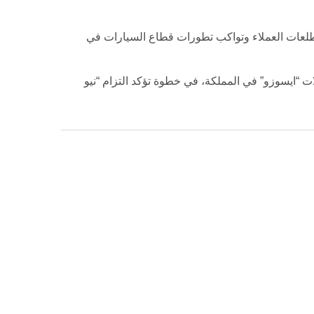
متكاملة تلبي تطلعات العملاء وتواكب تطورات قطاع السيارات في
افلات “ايسوزو” في المملكة، في خطوة تؤكد التزام “نيو