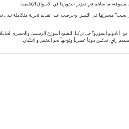
ت متفوقة، ما ساهم في تعزيز حضورها في الأسواق الإقليمية.
وق السعودي في عام 2000، واصلت “نيو إيست” مسيرتها في التميز، وحرصت على تقديم تجربة 
تراتيجية مع “أنادولو ايسوزو” في تركيا، لتصبح الموزّع الرسمي والحصري لح
 راقٍ، تعكس ذوقاَ عصرياَ وتوجهاً نحو التغيير والابتكار.