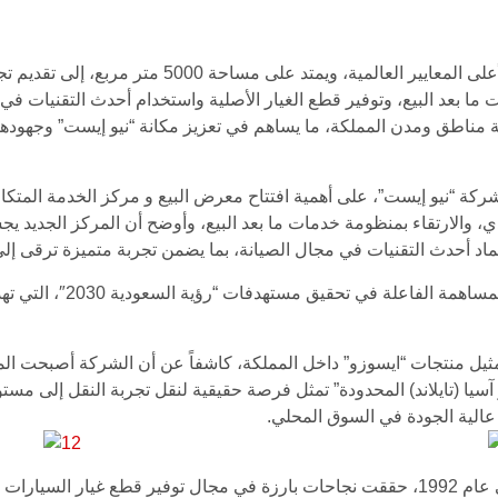
وتسعى “نيو إيست” عبر مركزها الجديد الذي صمم وفقاً 
بعد البيع، وتوفير قطع الغيار الأصلية واستخدام أحدث التقنيات في صي
ناطق ومدن المملكة، ما يساهم في تعزيز مكانة “نيو إيست” وجهودها لفت
شركة “نيو إيست”، على أهمية افتتاح معرض البيع و مركز الخدمة المتكا
الارتقاء بمنظومة خدمات ما بعد البيع، وأوضح أن المركز الجديد يجسّ
ماد أحدث التقنيات في مجال الصيانة، بما يضمن تجربة متميزة ترقى إلى 
وأشار أهلي إلى أن هذا الت
سيا (تايلاند) المحدودة” تمثل فرصة حقيقية لنقل تجربة النقل إلى مست
عالية الجودة في السوق المحلي.
تجدر الإشارة إلى أن شركة “نيو إيست”، ومنذ تأسيسها في عام 1992، حققت نجاحات بارزة في مج