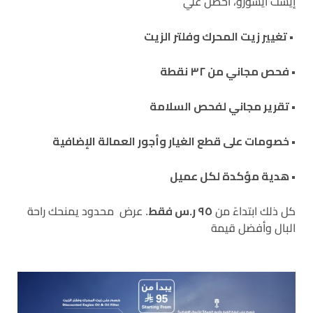
إيست ايسوزو، احصل علي
تغيير زيت المحرك وفلتر الزيت •
فحص مجاني من ٣٢ نقطة •
تقرير مجاني لفحص السلامة •
خصومات على قطع الغيار وأجور العمالة الإضافية •
هدية مؤكدة لكل عميل •
٩٥ ر.س فقط
كل ذلك ابتداءً من
. عرض محدود يمنحك راحة
البال وأفضل قيمة