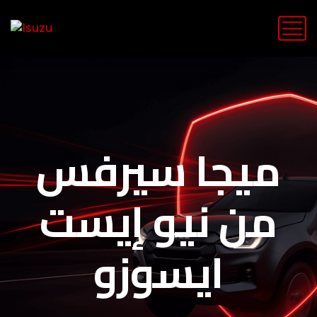
ميجا سيرفس
من نيو إيست
ايسوزو