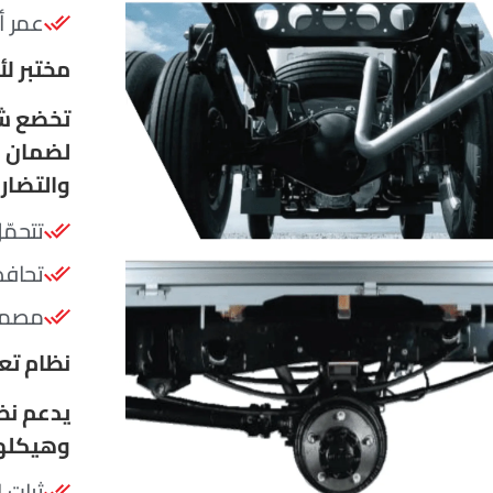
عمر أ
مختبر ل
لضمان مو
والتضار
تتحمّ
تحافظ
مصممة
نظام تع
يدعم نظ
وهيكلها،
ثبات 