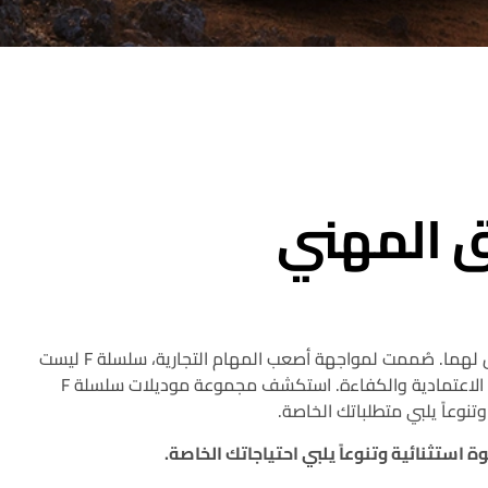
 المهني
مرحباً بكم في سلسلة ايسوزو F، حيث تلتقي الهندسة المتفوقة مع متانة وأداء لا مثيل لهما. صُممت لمواجهة أصعب المهام التجارية، سلسلة F ليست
مجرد شاحنة، بل شريك موثوق يمكنه التعامل مع أي تحدي أو حمولة بأعلى مستويات الاعتمادية والكفاءة. استكشف مجموعة موديلات سلسلة F
تنوعاً يلبي متطلباتك الخاصة.