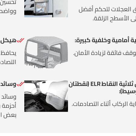
تحسين ا
ق العجلات لتحكم أفضل
وواضحة
ى الأسطح الزلقة.
ة أمامية وخلفية كبيرة:
هيكل ال
قف فائقة لزيادة الأمان.
يحافظ ع
التصادم
أحزمة أمان ثلاثية النقاط ELR (نقطتان
وسائد هوائية SRS
سيط):
وسائد 
ة الركاب أثناء التصادمات.
أحزمة 
بعض الط