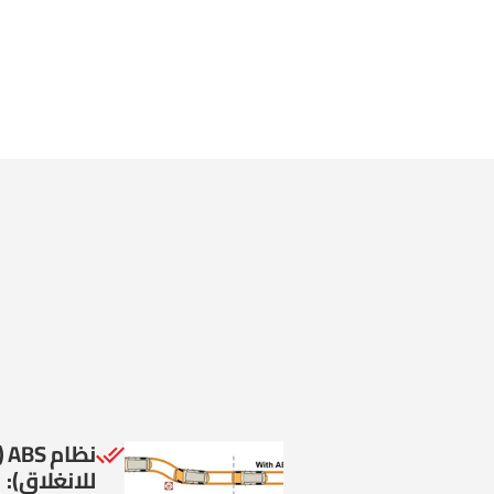
نظ
للانغلاق):