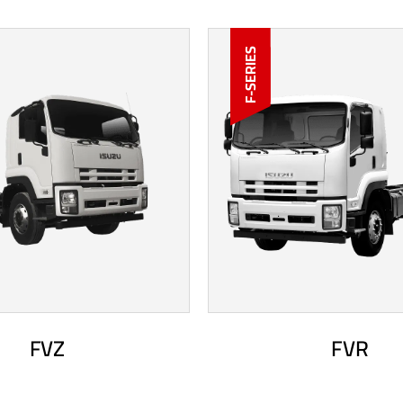
F-SERIES
FVZ
FVR