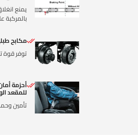
يمنع انغلا
بالمركبة عل
مكابح طبلي
توفر قوة تو
للمقعد الو
تأمين وحماي