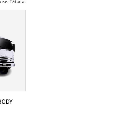
سلسلة F: مصممة للتفوق المهني (المتانة)
 BODY