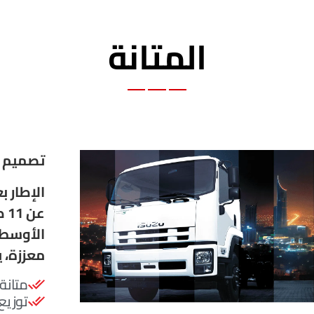
المتانة
تصميم 
عن
الأوسط 
معززة، ي
متانة 
توزيع