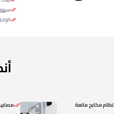
سهولة
الراح
أن
ام ABS (نظام مكابح مانعة
مصابيح